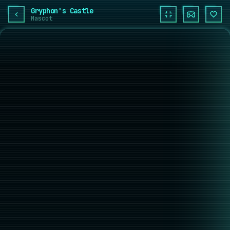
Gryphon's Castle
Mascot