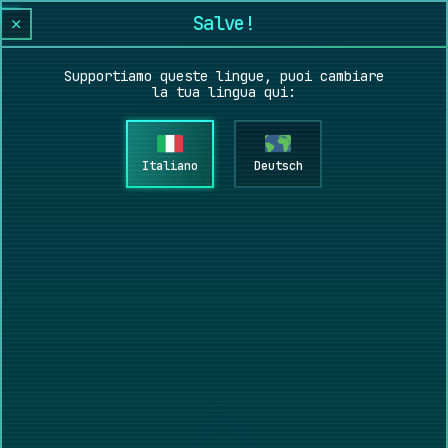
Salve!
Locomodin
Ortiz
Supportiamo queste lingue, puoi cambiare
la tua lingua qui:
Italiano
Deutsch