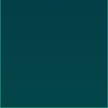
Usiamo i cookies, controlla
Informativa sui cookie
per maggiori
ACCETTA
Stai giocando per la versione demo.
informazioni. Puoi modificare queste
GIOCA PER DAVVERO
Il gioco reale è molto più
impostazioni nel
Impostazioni dei cookie
interessante