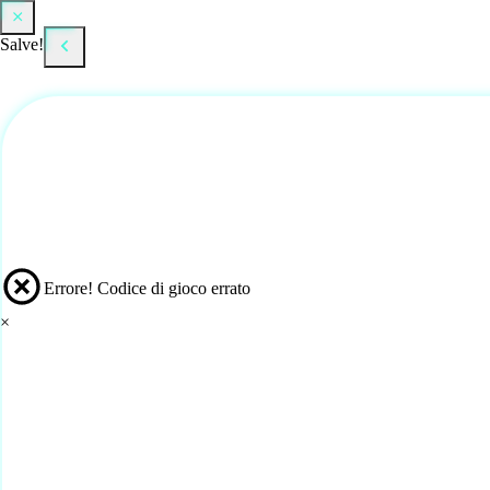
Salve!
Errore!
Codice di gioco errato
×