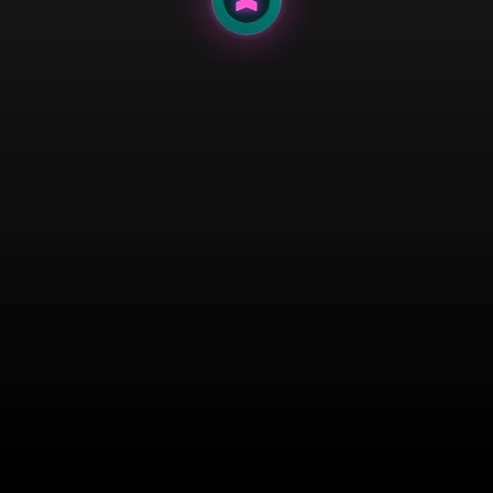
Používáme soubory cookie, zkontrolujte
Oznámení o souborech cookie
pro více
PŘIJMOUT
Hrajete demo verzi.
informací. Toto nastavení můžete změnit
HRÁT ZA SKUTEČNÉ PENÍZE
Skutečná hra je mnohem
v
Nastavení souborů cookie
zajímavější